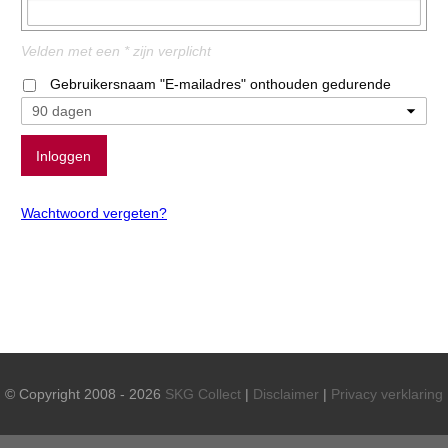
Velden met een * zijn verplicht
Gebruikersnaam "E-mailadres" onthouden gedurende
Wachtwoord vergeten?
© Copyright 2008 - 2026
SKG Collect
|
Disclaimer
|
Privacy verklaring