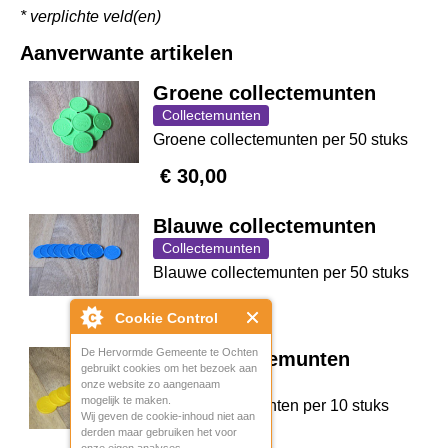
* verplichte veld(en)
Aanverwante artikelen
Groene collectemunten
Collectemunten
Groene collectemunten per 50 stuks
€ 30,00
Blauwe collectemunten
Collectemunten
Blauwe collectemunten per 50 stuks
€ 60,00
Cookie Control
De Hervormde Gemeente te Ochten
Gele collectemunten
gebruikt cookies om het bezoek aan
Collectemunten
onze website zo aangenaam
mogelijk te maken.
Gele collectemunten per 10 stuks
Wij geven de cookie-inhoud niet aan
derden maar gebruiken het voor
€ 30,00