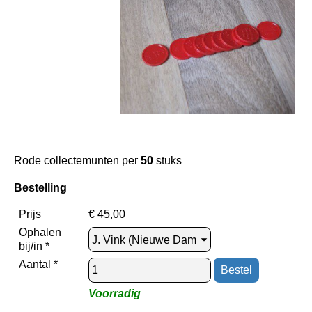
Rode collectemunten per
50
stuks
Bestelling
Prijs
€
45,00
Ophalen
bij/in *
Aantal *
Voorradig