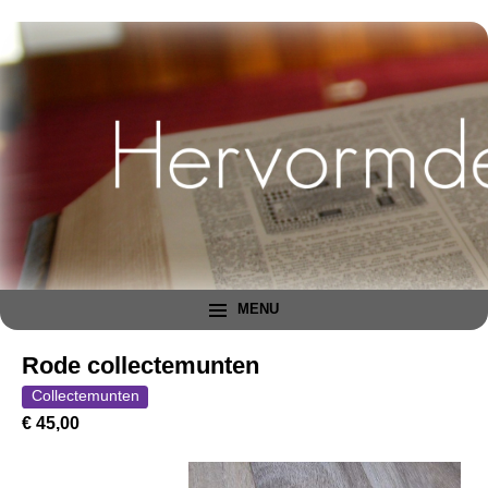
MENU
Rode collectemunten
Collectemunten
€ 45,00