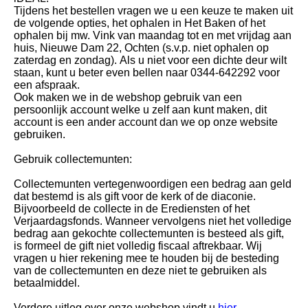
Tijdens het bestellen vragen we u een keuze te maken uit
de volgende opties, het ophalen in Het Baken of het
ophalen bij mw. Vink van maandag tot en met vrijdag aan
huis, Nieuwe Dam 22, Ochten (s.v.p. niet ophalen op
zaterdag en zondag). Als u niet voor een dichte deur wilt
staan, kunt u beter even bellen naar 0344-642292 voor
een afspraak.
Ook maken we in de webshop gebruik van een
persoonlijk account welke u zelf aan kunt maken, dit
account is een ander account dan we op onze website
gebruiken.
Gebruik collectemunten:
Collectemunten vertegenwoordigen een bedrag aan geld
dat bestemd is als gift voor de kerk of de diaconie.
Bijvoorbeeld de collecte in de Erediensten of het
Verjaardagsfonds. Wanneer vervolgens niet het volledige
bedrag aan gekochte collectemunten is besteed als gift,
is formeel de gift niet volledig fiscaal aftrekbaar. Wij
vragen u hier rekening mee te houden bij de besteding
van de collectemunten en deze niet te gebruiken als
betaalmiddel.
Verdere uitleg over onze webshop vindt u
hier
.